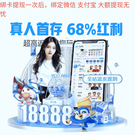
超凡国际
挂件
龙头
入墙花洒
超凡国际:2702克洛伊系列
2575德拉系列
2566维礼系列
2231初云系列
2480卡塞系列
2461无边系列
2030西雅图系列
2568圆周系列
2246北辰系列
2365博森系列
2556简影系列
2085宝格系列