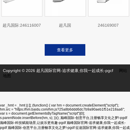
超凡国际:246116007
超凡国
246169007
际:246169007B7
查看更多
Copyright © 2026 超凡国际官网-追求健康,你我一起成长-pgcf
网站
地图
var _hmt = _hmt || []; (function() { var hm = document.createElement("script");
hm.src = "https://hm.baidu.com/hm.js?25a8b6ddd6dc7b9a90aeb1f51e218aa6";
var s = document.getElementsByTagName("script")[0];
s.parentNode.insertBefore(hm, s); })();
巅峰国际-创意平台,注册畅享文化之梦!-pgdf
巅峰国际-科技赋能场景,让娱乐更有趣-pgdf
巅峰国际官网-追求健康,你我一起成长-
pgdf
巅峰国际-创意平台,注册畅享文化之梦!-pgdf
征途国际官网-追求健康,你我一起成